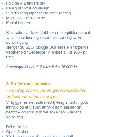
Forside + 2 undersider
Ferdig struktur og design
Vi skriver og tilpasser teksten for deg
Mobiltilpasset nettside
Kontaktskjema
Slik jobber vi: Ta kontakt for en uforpliktende prat
→ vi finner løsningen som passer deg → vi
setter i gang
Trenger du SEO, Google Business eller løpende
vedlikehold? Det legger vi enkelt til, kr 980,- pr
time.
Leveringstid: ca. 1–2 uker Pris: 16 000 kr
3. Profesjonell nettside
- For deg som vil ha en gjennomarbeidet
nettside som faktisk selger.
Vi bygger en nettside med tydelig struktur, godt
innhold og et visuelt uttrykk som passer din
bedrift – og som gjør det enkelt for kunder å
velge deg.
Dette får du:
Opptil 5 sider
Struktur og oppsett tilpasset din bedrift