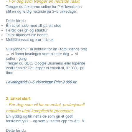
- For deg som trenger en nettside raskt.
Trenger du å komme online fort? Vi leverer en
stilren og ferdig nettside på 3–5 virkedager.
Dette får du:
Én scroll-side med alt på ett sted
Ferdig design og struktur
Tekst tilpasset din bedrift
Mobiltilpasset og klar til bruk
Slik jobber vi: Ta kontakt for en uforpliktende prat
→ vi finner løsningen som passer deg → vi
setter i gang
Trenger du SEO, Google Business eller løpende
vedlikehold? Det legger vi enkelt til, kr 980,- pr
time.
Leveringstid: 3–5 virkedager Pris: 9 000 kr
2. Enkel start
- For deg som vil ha en enkel, profesjonell
nettside uten kompliserte prosesser.
En ryddig og fin nettside som gir et godt
førsteinntrykk – og som vi setter opp fra A til Å.
Dette får du: