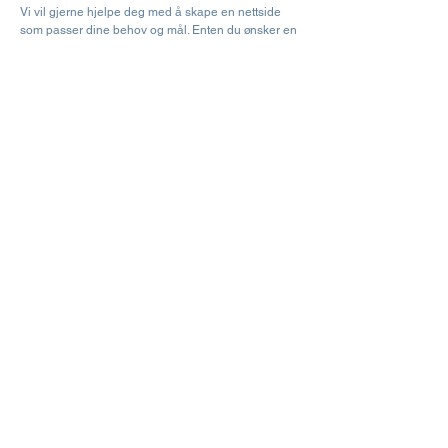
Vi vil gjerne hjelpe deg med å skape en nettside
som passer dine behov og mål. Enten du ønsker en
enkel og brukervennlig side, en profesjonell
bedriftsprofil eller en mer skreddersydd løsning,
sørger vi for at design, innhold og funksjonalitet
spiller på lag. Hos oss får du personlig oppfølging,
gode råd og en nettside som gir et solid inntrykk av
deg og din virksomhet.
Ta kontakt i dag for et uforpliktende møte. Vi ser frem
til å høre om dine ideer og hvordan vi kan gjøre
dem til virkelighet.