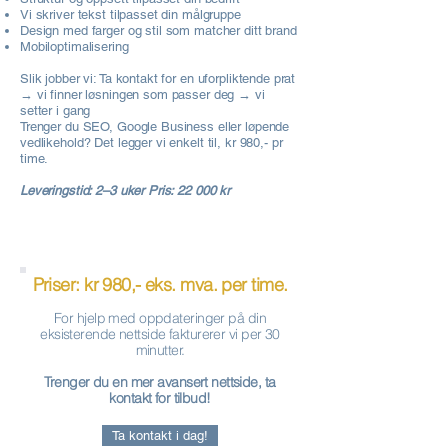
Vi skriver tekst tilpasset din målgruppe
Design med farger og stil som matcher ditt brand
Mobiloptimalisering
Slik jobber vi: Ta kontakt for en uforpliktende prat
→ vi finner løsningen som passer deg → vi
setter i gang
Trenger du SEO, Google Business eller løpende
vedlikehold? Det legger vi enkelt til, kr 980,- pr
time.
Leveringstid: 2–3 uker Pris: 22 000 kr
Priser: kr 980,- eks. mva. per time.
For hjelp med oppdateringer på din
eksisterende nettside fakturerer vi per 30
minutter.
Trenger du en mer avansert nettside, ta
kontakt for tilbud!
Ta kontakt i dag!